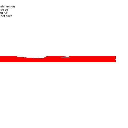
entlichungen
age so
ng für
rtet oder