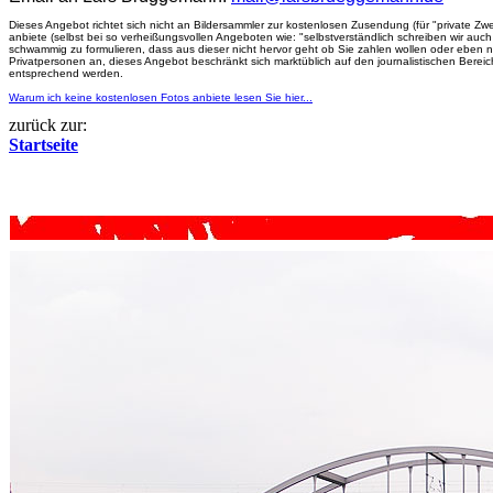
Dieses Angebot richtet sich nicht an Bildersammler zur kostenlosen Zusendung (für "private Zwe
anbiete (selbst bei so verheißungsvollen Angeboten wie: "selbstverständlich schreiben wir a
schwammig zu formulieren, dass aus dieser nicht hervor geht ob Sie zahlen wollen oder eben 
Privatpersonen an, dieses Angebot beschränkt sich marktüblich auf den journalistischen Berei
entsprechend werden.
Warum ich keine kostenlosen Fotos anbiete lesen Sie hier...
zurück zur:
Startseite