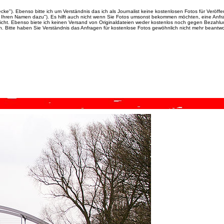
cke"). Ebenso bitte ich um Verständnis das ich als Journalist keine kostenlosen Fotos für Veröff
uch Ihren Namen dazu"). Es hilft auch nicht wenn Sie Fotos umsonst bekommen möchten, eine Anfr
nicht. Ebenso biete ich keinen Versand von Originaldateien weder kostenlos noch gegen Bezahlu
ch. Bitte haben Sie Verständnis das Anfragen für kostenlose Fotos gewöhnlich nicht mehr beantwo