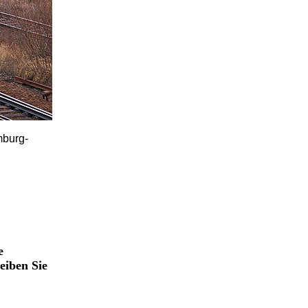
mburg-
e
eiben Sie