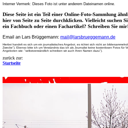
Interner Vermerk: Dieses Foto ist unter anderem Dateinamen online.
Diese Seite ist ein Teil einer Online-Foto-Sammlung ähn
hier von Seite zu Seite durchklicken. Vielleicht suchen 
ein Fachbuch oder einen Fachartikel? Schreiben Sie mir
Email an Lars Brüggemann:
mail@larsbrueggemann.de
Hier
bei handelt es sich um ein journalistisches Angebot, es richtet sich nicht an bildersamme
Zwecke"). Ebenso bitte ich um Verständnis das ich als Journalist keine kostenlosen Fotos für V
Angeboten wie: "selbstverständlich schreiben wir auch Ihren Namen dazu").
zurück zur:
Startseite