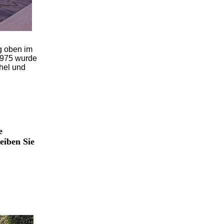
g oben im
 1975 wurde
hel und
e
eiben Sie