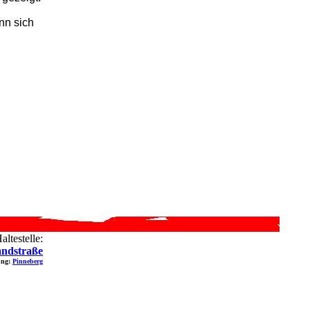
nn sich
ltestelle:
andstraße
ung:
Pinneberg