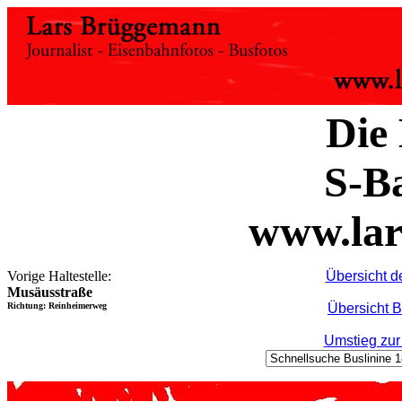
Die 
S-B
www.lar
Vorige Haltestelle:
Übersicht d
Musäusstraße
Richtung: Reinheimerweg
Übersicht B
Umstieg zur