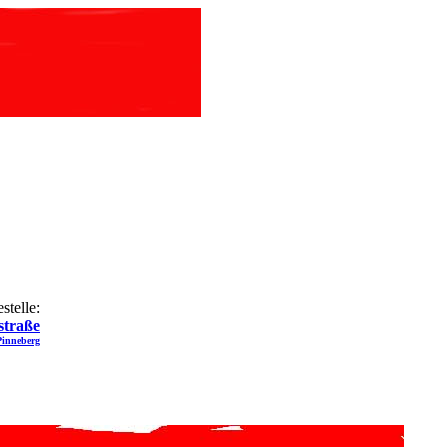
stelle:
straße
Pinneberg