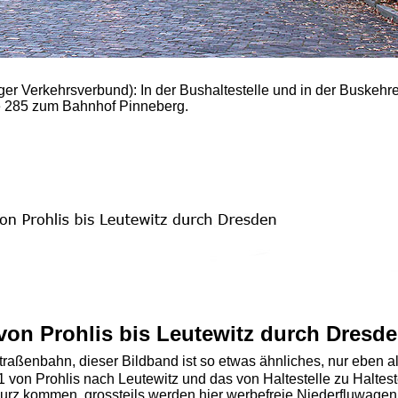
r Verkehrsverbund): In der Bushaltestelle und in der Buskehr
ie 285 zum Bahnhof Pinneberg.
 von Prohlis bis Leutewitz durch Dresd
traßenbahn, dieser Bildband ist so etwas ähnliches, nur eben a
1 von Prohlis nach Leutewitz und das von Haltestelle zu Haltest
rz kommen, grossteils werden hier werbefreie Niederfluwagen 