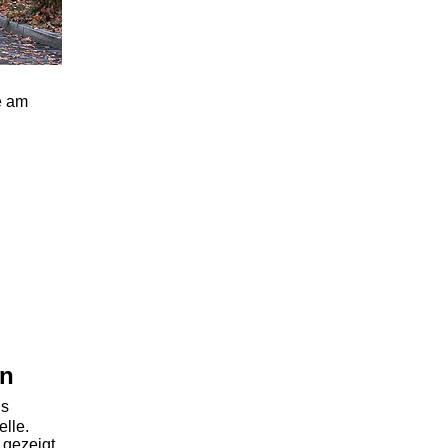
e am
en
ls
elle.
gezeigt.