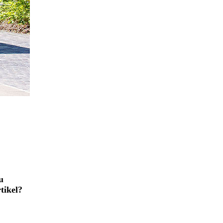
u
tikel?