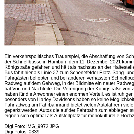
Ein verkehrspolitisches Trauerspiel, die Abschaffung von Sc
der Schnellbusse in Hamburg dem 11. Dezember 2021 kommt
Königstraße gefahren und hält als nächstes an der Haltestel
Bus fährt hier als Linie 37 zum Schenefelder Platz. Sang- 
Fahrgästen beliebten und bei anderen verhassten Schnellbus
Radweg auf dem Gehweg, in der Bildmitte ein neuer Radweg fü
hat Vor- und Nachteile. Die Verengung der Königstraße von zw
haben für die Anwohner einen enormen Vorteil, es ist ruhige
besonders von Harley Davidsons haben so keine Möglichkeit 
Fahrradweg am Fahrbahnrand bietet vielen Autofahrern viele 
geparkt werden, Autos die auf der Fahrbahn zum abbiegen s
eignen sich optimal als Aufstellplatz für monokulturelle Hoch
Digi Foto: IMG_9972.JPG
Digi Fotos: 0339