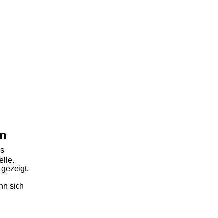
en
ls
elle.
gezeigt.
nn sich