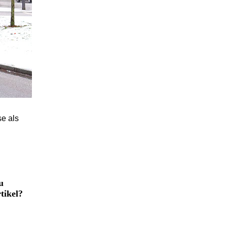
se als
u
tikel?