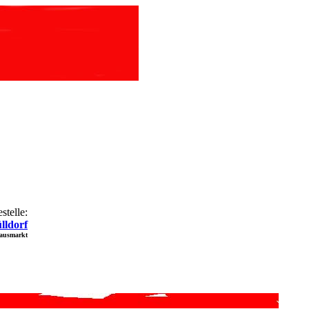
stelle:
lldorf
hausmarkt