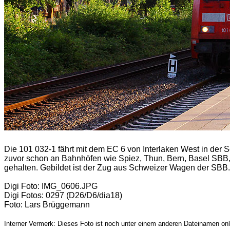
Die 101 032-1 fährt mit dem EC 6 von Interlaken West in der
zuvor schon an Bahnhöfen wie Spiez, Thun, Bern, Basel SBB,
gehalten. Gebildet ist der Zug aus Schweizer Wagen der SBB.
Digi Foto: IMG_0606.JPG
Digi Fotos: 0297 (D26/D6/dia18)
Foto: Lars Brüggemann
Interner Vermerk: Dieses Foto ist noch unter einem anderen Dateinamen onl