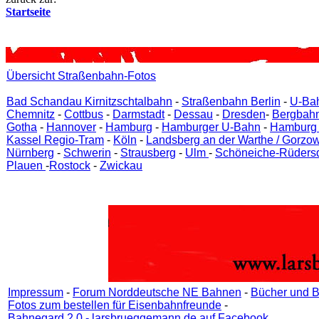
Startseite
Übersicht Straßenbahn-Fotos
Bad Schandau Kirnitzschtalbahn
-
Straßenbahn Berlin
-
U-Bah
Chemnitz
-
Cottbus
-
Darmstadt
-
Dessau
-
Dresden
-
Bergbahn
Gotha
-
Hannover
-
Hamburg
-
Hamburger U-Bahn
-
Hamburg 
Kassel Regio-Tram
-
Köln
-
Landsberg an der Warthe / Gorzo
Nürnberg
-
Schwerin
-
Strausberg
-
Ulm
-
Schöneiche-Rüdersd
Plauen
-
Rostock
-
Zwickau
Impressum
-
Forum Norddeutsche NE Bahnen
-
Bücher und B
Fotos zum bestellen für Eisenbahnfreunde
-
Bahnegard 2.0 - larsbrueggemann.de auf Facebook